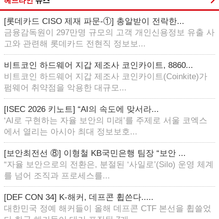
헤드라인
뉴스
[롯데카드 CISO 제재 파문-①] 총알받이 전락한...
금융감독원이 297만명 규모의 고객 개인신용정보 유출 사
고와 관련해 롯데카드 전현직 정보보...
비트코인 하드웨어 지갑 제조사 코인카이트, 8860...
비트코인 하드웨어 지갑 제조사 코인카이트(Coinkite)가
펌웨어 취약점을 악용한 대규모...
[ISEC 2026 키노트] “AI의 속도에 맞서라...
‘AI로 구현하는 자율 보안의 미래’를 주제로 서울 코엑스
에서 열리는 아시아 최대 정보보호...
[보안최전선 ⑧] 이형철 KB국민은행 팀장 “보안 ...
“자율 보안으로의 전환은, 분절된 ‘사일로’(Silo) 운영 체계
를 넘어 조직과 프로세스를...
[DEF CON 34] K-해커, 데프콘 휩쓴다.....
대한민국 정예 해커들이 올해 데프콘 CTF 본선을 휩쓸었