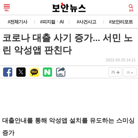
#전체기사
#피지컬ㆍAI
#사건사고
#보안리포트
코로나 대출 사기 증가... 서민 노
린 악성앱 판친다
2022-03-25 14:21
+
-
가
가
대출안내를 통해 악성앱 설치를 유도하는 스미싱
증가