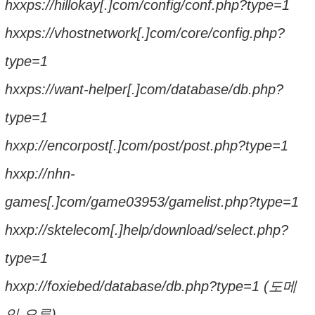
hxxps://hillokay[.]com/config/conf.php?type=1
hxxps://vhostnetwork[.]com/core/config.php?
type=1
hxxps://want-helper[.]com/database/db.php?
type=1
hxxp://encorpost[.]com/post/post.php?type=1
hxxp://nhn-
games[.]com/game03953/gamelist.php?type=1
hxxp://sktelecom[.]help/download/select.php?
type=1
hxxp://foxiebed/database/db.php?type=1 (도메
인 오류)