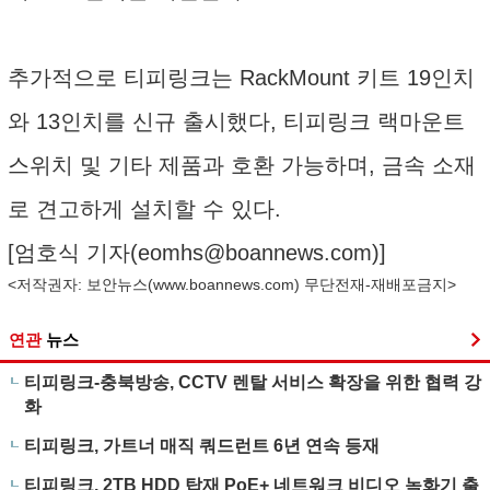
추가적으로 티피링크는 RackMount 키트 19인치
와 13인치를 신규 출시했다, 티피링크 랙마운트
스위치 및 기타 제품과 호환 가능하며, 금속 소재
로 견고하게 설치할 수 있다.
[엄호식 기자(
eomhs@boannews.com
)]
<저작권자: 보안뉴스(
www.boannews.com
) 무단전재-재배포금지>
연관
뉴스
티피링크-충북방송, CCTV 렌탈 서비스 확장을 위한 협력 강
화
티피링크, 가트너 매직 쿼드런트 6년 연속 등재
티피링크, 2TB HDD 탑재 PoE+ 네트워크 비디오 녹화기 출