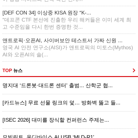
[DEF CON 34] 이상중 KISA 원장 “K-...
“데프콘 CTF 본선에 진출한 우리 해커들은 이미 세계 최
고 수준임을 다시 한번 증명한 것...
앤트로픽·오픈AI, 사이버보안 테스트서 가짜 신원 ...
영국 AI 안전 연구소(AISI)가 앤트로픽의 미토스(Mythos)
AI와 오픈AI의 솔(...
TOP
뉴스
명지대 ‘드론봇·대드론 센터’ 출범... 산학군 협...
[카드뉴스] 무료 선물 링크의 덫… 방화벽 뚫고 들...
[ISEC 2026] 대미를 장식할 컨퍼런스 주제는...
모빌린트, 온디바이스 AI USB ‘MLD-R1’ ...