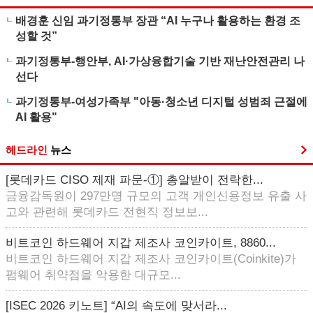
배경훈 신임 과기정통부 장관 “AI 누구나 활용하는 환경 조
성할 것”
과기정통부-행안부, AI·가상융합기술 기반 재난안전관리 나
선다
과기정통부-여성가족부 "아동·청소년 디지털 성범죄 근절에
AI 활용"
헤드라인
뉴스
[롯데카드 CISO 제재 파문-①] 총알받이 전락한...
금융감독원이 297만명 규모의 고객 개인신용정보 유출 사
고와 관련해 롯데카드 전현직 정보보...
비트코인 하드웨어 지갑 제조사 코인카이트, 8860...
비트코인 하드웨어 지갑 제조사 코인카이트(Coinkite)가
펌웨어 취약점을 악용한 대규모...
[ISEC 2026 키노트] “AI의 속도에 맞서라...