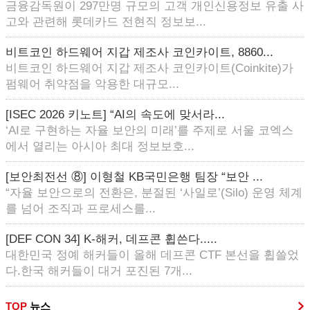
금융감독원이 297만명 규모의 고객 개인신용정보 유출 사
고와 관련해 롯데카드 전현직 정보보...
비트코인 하드웨어 지갑 제조사 코인카이트, 8860...
비트코인 하드웨어 지갑 제조사 코인카이트(Coinkite)가
펌웨어 취약점을 악용한 대규모...
[ISEC 2026 키노트] “AI의 속도에 맞서라...
‘AI로 구현하는 자율 보안의 미래’를 주제로 서울 코엑스
에서 열리는 아시아 최대 정보보호...
[보안최전선 ⑧] 이형철 KB국민은행 팀장 “보안 ...
“자율 보안으로의 전환은, 분절된 ‘사일로’(Silo) 운영 체계
를 넘어 조직과 프로세스를...
[DEF CON 34] K-해커, 데프콘 휩쓴다.....
대한민국 정예 해커들이 올해 데프콘 CTF 본선을 휩쓸었
다.한국 해커들이 대거 포진된 7개...
TOP
뉴스