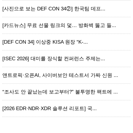
[사진으로 보는 DEF CON 34②] 한국팀 데프...
[카드뉴스] 무료 선물 링크의 덫… 방화벽 뚫고 들...
[DEF CON 34] 이상중 KISA 원장 “K-...
[ISEC 2026] 대미를 장식할 컨퍼런스 주제는...
앤트로픽·오픈AI, 사이버보안 테스트서 가짜 신원 ...
“조사도 안 끝났는데 보고부터?” 불투명한 팩트에 ...
[2026 EDR·NDR·XDR 솔루션 리포트] 국...