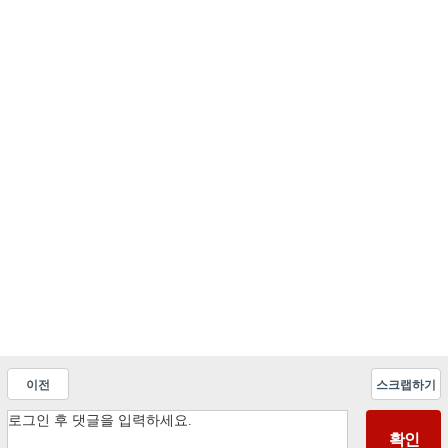
이전
스크랩하기