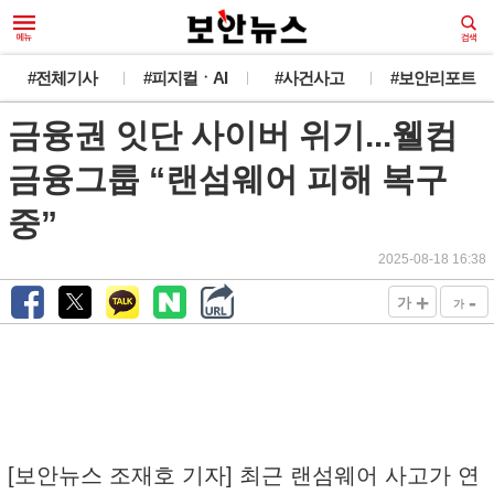
#전체기사
#피지컬ㆍAI
#사건사고
#보안리포트
금융권 잇단 사이버 위기...웰컴
금융그룹 “랜섬웨어 피해 복구
중”
2025-08-18 16:38
+
-
가
가
[보안뉴스 조재호 기자] 최근 랜섬웨어 사고가 연