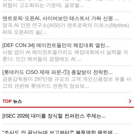
위협이 고도화되는 가운데, 글로벌...
앤트로픽·오픈AI, 사이버보안 테스트서 가짜 신원 ...
영국 AI 안전 연구소(AISI)가 앤트로픽의 미토스(Mythos)
AI와 오픈AI의 솔(...
[DEF CON 34] 에이전트들만의 해킹대회 열린...
사람 없이 AI 에이전트들끼리도 해킹대회에서 실력을 겨
룬다. 인간 해커들의 경쟁에도 AI ...
[롯데카드 CISO 제재 파문-①] 총알받이 전락한...
금융감독원이 297만명 규모의 고객 개인신용정보 유출 사
고와 관련해 롯데카드 전현직 정보보...
TOP
뉴스
[ISEC 2026] 대미를 장식할 컨퍼런스 주제는...
“조사도 안 끝났는데 보고부터?” 불투명한 팩트에 ...