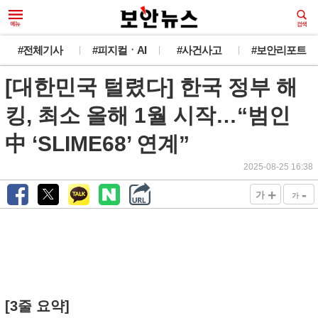
#전체기사
#피지컬ㆍAI
#사건사고
#보안리포트
[대한민국 털렸다] 한국 정부 해
킹, 최소 올해 1월 시작…“범인
中 ‘SLIME68’ 연계”
2025-08-25 16:38
+
-
가
가
[3줄 요약]