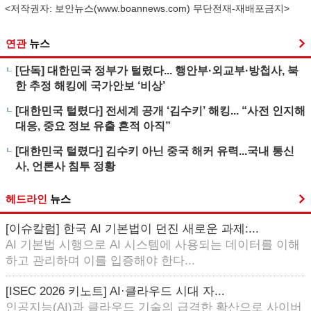
<저작권자: 보안뉴스(
www.boannews.com
) 무단전재-재배포금지>
연관
뉴스
[단독] 대한민국 정부가 털렸다... 행안부·외교부·방첩사, 북
한 추정 해킹에 국가안보 ‘비상’
[대한민국 털렸다] 전세계 공개 ‘김수키’ 해킹... “사전 인지해
대응, 중요 정보 유출 흔적 아직”
[대한민국 털렸다] 김수키 아닌 중국 해커 유력...국내 통신
사, 언론사 침투 정황
헤드라인
뉴스
[이슈칼럼] 한국 AI 기본법이 던진 새로운 과제:...
AI 기본법 시행으로 AI 시스템에 사용되는 데이터를 이해
하고 관리하며 이를 입증해야 한다...
[ISEC 2026 키노트] AI·클라우드 시대 자...
인공지능(AI)과 클라우드 기술의 급격한 확산으로 사이버