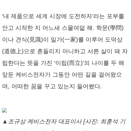
‘내 제품으로 세계 시장에 도전하자’라는 포부를
안고 시작한 지 어느새 스물여덟 해. 학문(學問)
이나 견식(見識)이 일가(一家)를 이루어 도덕상
(道德上)으로 흔들리지 아니하고 서른 살이 돼 자
립한다는 뜻을 가진 ‘이립(而立)’의 나이를 두 해
앞둔 케비스전자가 그동안 어떤 길을 걸어왔으
며, 어떠한 꿈을 꾸고 있는지 들어봤다.
▲조규상 케비스전자 대표이사 [사진: 최훈석 기