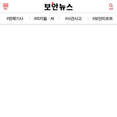
#전체기사
#피지컬ㆍAI
#사건사고
#보안리포트
#미토스충격