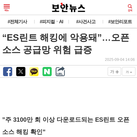
새로운 뉴스가 도착했습니다.
#전체기사
#피지컬ㆍAI
#사건사고
#보안리포트
“ES린트 해킹에 악용돼”…오픈
韓 외교관 전원 해킹 추정... 최대 1만건 유출
오늘 그만 보기
소스 공급망 위험 급증
2025-09-04 14:06
+
-
가
가
”주 3100만 회 이상 다운로드되는 ES린트 오픈
소스 해킹 확인”