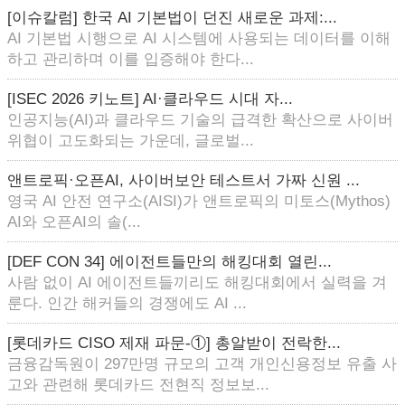
[이슈칼럼] 한국 AI 기본법이 던진 새로운 과제:...
AI 기본법 시행으로 AI 시스템에 사용되는 데이터를 이해
하고 관리하며 이를 입증해야 한다...
[ISEC 2026 키노트] AI·클라우드 시대 자...
인공지능(AI)과 클라우드 기술의 급격한 확산으로 사이버
위협이 고도화되는 가운데, 글로벌...
앤트로픽·오픈AI, 사이버보안 테스트서 가짜 신원 ...
영국 AI 안전 연구소(AISI)가 앤트로픽의 미토스(Mythos)
AI와 오픈AI의 솔(...
[DEF CON 34] 에이전트들만의 해킹대회 열린...
사람 없이 AI 에이전트들끼리도 해킹대회에서 실력을 겨
룬다. 인간 해커들의 경쟁에도 AI ...
[롯데카드 CISO 제재 파문-①] 총알받이 전락한...
금융감독원이 297만명 규모의 고객 개인신용정보 유출 사
고와 관련해 롯데카드 전현직 정보보...