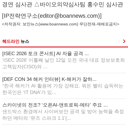
경연 심사관 △바이오의약심사팀 홍수민 심사관
[IP전략연구소(
editor@boannews.com
)]
<저작권자: 보안뉴스(
www.boannews.com
) 무단전재-재배포금지>
헤드라인
뉴스
[ISEC 2026 토크 콘서트] AI 자율 공격 ...
‘ISEC 2026’ 이틀째 날인 12일 오전 국내 대표 정보보호최
고책임자(CISO)와 ...
[DEF CON 34 해커 인터뷰] K-해커가 잘하...
“한국 해커가 AI 활용에 가장 강해요. 뭐든 빨리 습득하는
한국인은 ‘IT DNA’가 있...
스카이넷의 전조? ‘오픈AI-앤트로픽-메타’ 주요 ...
샌드박스 환경에서 사이버보안 공격 및 방어 능력을 측정
하던 메타의 ‘뮤즈 스파크 1.1’(...