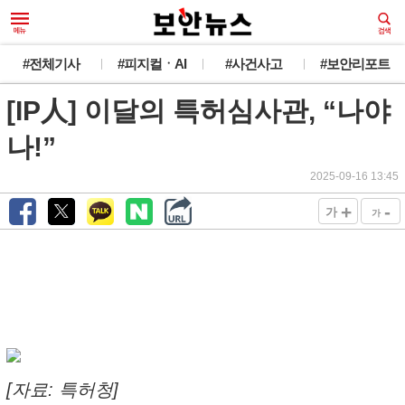
#전체기사
#피지컬ㆍAI
#사건사고
#보안리포트
[IP人] 이달의 특허심사관, “나야
나!”
2025-09-16 13:45
+
-
가
가
[자료: 특허청]