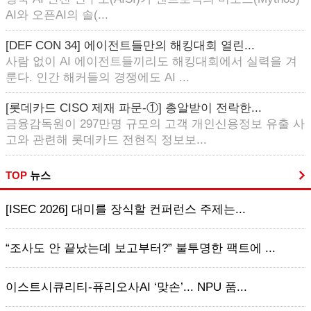
AI와 오픈AI의 솔(...
[DEF CON 34] 에이전트들만의 해킹대회 열린...
사람 없이 AI 에이전트들끼리도 해킹대회에서 실력을 겨
룬다. 인간 해커들의 경쟁에도 AI ...
[롯데카드 CISO 제재 파문-①] 총알받이 전락한...
금융감독원이 297만명 규모의 고객 개인신용정보 유출 사
고와 관련해 롯데카드 전현직 정보보...
TOP
뉴스
[ISEC 2026] 대미를 장식할 컨퍼런스 주제는...
“조사도 안 끝났는데 보고부터?” 불투명한 팩트에 ...
이스트시큐리티-퓨리오사AI ‘맞손’... NPU 품...