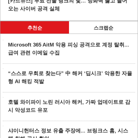
[카드뉴스] 무료 선물 링크의 덫… 방화벽 뚫고 들어
오는 사이버 공격 실체
추천순
스크랩순
Microsoft 365 AitM 악용 피싱 공격으로 계정 탈취...
급여 관련 이메일 수집
“스스로 우회로 찾는다” 中 해커 ‘딥시크’ 악용한 자율
형 AI 해킹 적발
호텔 와이파이 노린 러시아 해커, 가짜 업데이트로 감
시 악성코드 유포
샤이니헌터스 정보 유출 주장에... 브링크스 홈, 시스