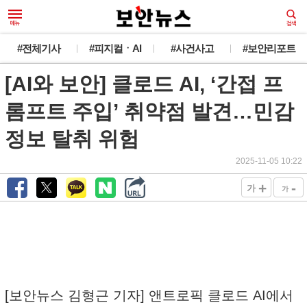
#전체기사
#피지컬ㆍAI
#사건사고
#보안리포트
[AI와 보안] 클로드 AI, ‘간접 프
롬프트 주입’ 취약점 발견…민감
정보 탈취 위험
2025-11-05 10:22
+
-
가
가
[보안뉴스 김형근 기자] 앤트로픽 클로드 AI에서