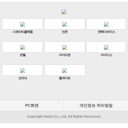
디바이스
판빌코리아
하이크비전
한화
이디스
ZKTeco
비엔에스테크
엔토스
원우이엔지
지인테크
에스엠
PC화면
개인정보 처리방침
Copyright thebn Co., Ltd. All Rights Reserved.