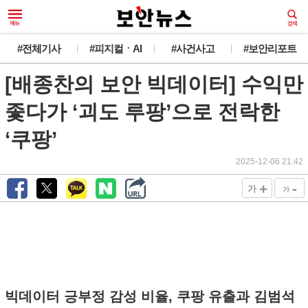
#전체기사
#피지컬ㆍAI
#사건사고
#보안리포트
[배종찬의 보안 빅데이터] 수익만
좇다가 ‘괴도 루팡’으로 전락한
‘쿠팡’
2025-12-06 21:42
+
-
가
가
빅데이터 긍부정 감성 비율, 쿠팡 유출과 김범석