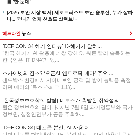
름 ‘한 눈에’
[2026 보안 시장 백서] 제로트러스트 보안 솔루션, 누가 잘하
나... 국내외 업체 선호도 살펴보니
헤드라인
뉴스
[DEF CON 34 해커 인터뷰] K-해커가 잘하...
“한국 해커가 AI 활용에 가장 강해요. 뭐든 빨리 습득하는
한국인은 ‘IT DNA’가 있...
스카이넷의 전조? ‘오픈AI-앤트로픽-메타’ 주요 ...
샌드박스 환경에서 사이버보안 공격 및 방어 능력을 측정
하던 메타의 ‘뮤즈 스파크 1.1’(...
[한국정보보호학회 칼럼] 미토스가 촉발한 취약점의 ...
월은 정보보호의 달이다. 지난 7월 8일 과기정통부와 국가
정보원, 행정안전부가 공동 주최하...
[DEF CON 34] 데프콘 본선, AI 사용 제...
이번 데프콘 해킹대회(CTF) 본선에서는 AI의 사용이 무제