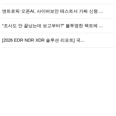
앤트로픽·오픈AI, 사이버보안 테스트서 가짜 신원 ...
“조사도 안 끝났는데 보고부터?” 불투명한 팩트에 ...
[2026 EDR·NDR·XDR 솔루션 리포트] 국...