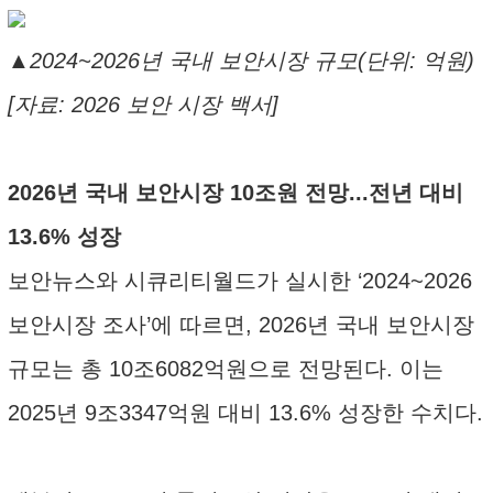
▲2024~2026년 국내 보안시장 규모(단위: 억원)
[자료: 2026 보안 시장 백서]
2026년 국내 보안시장 10조원 전망...전년 대비
13.6% 성장
보안뉴스와 시큐리티월드가 실시한 ‘2024~2026
보안시장 조사’에 따르면, 2026년 국내 보안시장
규모는 총 10조6082억원으로 전망된다. 이는
2025년 9조3347억원 대비 13.6% 성장한 수치다.