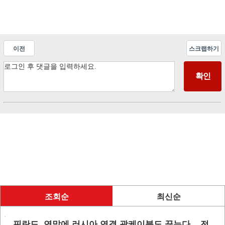
이전
스크랩하기
조회순
최신순
핀란드, 연말에 러시아 연결 광케이블도 끊는다... 전