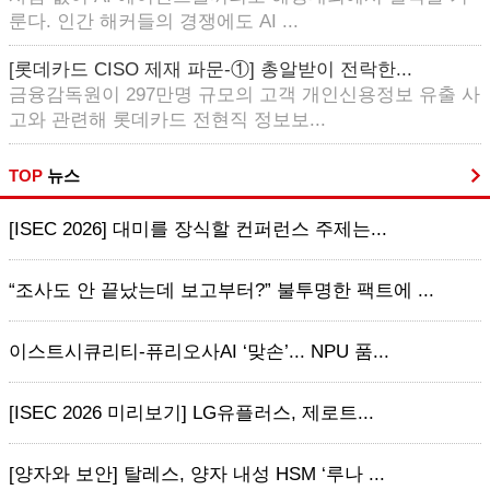
룬다. 인간 해커들의 경쟁에도 AI ...
[롯데카드 CISO 제재 파문-①] 총알받이 전락한...
금융감독원이 297만명 규모의 고객 개인신용정보 유출 사
고와 관련해 롯데카드 전현직 정보보...
TOP
뉴스
[ISEC 2026] 대미를 장식할 컨퍼런스 주제는...
“조사도 안 끝났는데 보고부터?” 불투명한 팩트에 ...
이스트시큐리티-퓨리오사AI ‘맞손’... NPU 품...
[ISEC 2026 미리보기] LG유플러스, 제로트...
[양자와 보안] 탈레스, 양자 내성 HSM ‘루나 ...