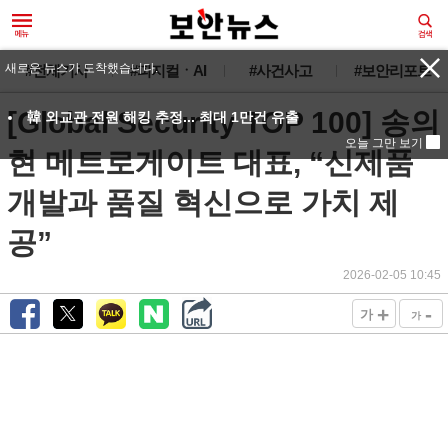
새로운 뉴스가 도착했습니다.
#전체기사
#피지컬ㆍAI
#사건사고
#보안리포트
[Global Security TOP 100] 송의
韓 외교관 전원 해킹 추정... 최대 1만건 유출
오늘 그만 보기
현 메트로게이트 대표, “신제품
개발과 품질 혁신으로 가치 제
공”
2026-02-05 10:45
+
-
가
가