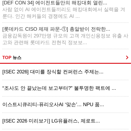
[DEF CON 34] 에이전트들만의 해킹대회 열린...
사람 없이 AI 에이전트들끼리도 해킹대회에서 실력을 겨
룬다. 인간 해커들의 경쟁에도 AI ...
[롯데카드 CISO 제재 파문-①] 총알받이 전락한...
금융감독원이 297만명 규모의 고객 개인신용정보 유출 사
고와 관련해 롯데카드 전현직 정보보...
TOP
뉴스
[ISEC 2026] 대미를 장식할 컨퍼런스 주제는...
“조사도 안 끝났는데 보고부터?” 불투명한 팩트에 ...
이스트시큐리티-퓨리오사AI ‘맞손’... NPU 품...
[ISEC 2026 미리보기] LG유플러스, 제로트...