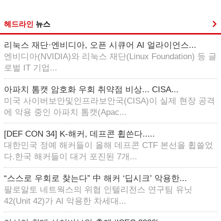
헤드라인
뉴스
리눅스 재단·엔비디아, 오픈 시큐어 AI 얼라이언스...
엔비디아(NVIDIA)와 리눅스 재단(Linux Foundation) 등 글
로벌 IT 기업...
아파치 톰캣 암호화 우회 취약점 비상... CISA...
미국 사이버보안및인프라보안국(CISA)이 실제 현장 공격
에 악용 중인 아파치 톰캣(Apac...
[DEF CON 34] K-해커, 데프콘 휩쓴다.....
대한민국 정예 해커들이 올해 데프콘 CTF 본선을 휩쓸었
다.한국 해커들이 대거 포진된 7개...
“스스로 우회로 찾는다” 中 해커 ‘딥시크’ 악용한...
팔로알토 네트웍스의 위협 인텔리전스 연구팀 유닛
42(Unit 42)가 AI 악용한 차세대...