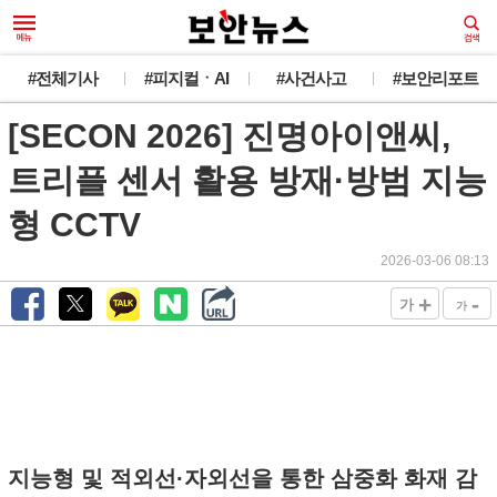
#전체기사
#피지컬ㆍAI
#사건사고
#보안리포트
[SECON 2026] 진명아이앤씨,
트리플 센서 활용 방재·방범 지능
형 CCTV
2026-03-06 08:13
+
-
가
가
지능형 및 적외선·자외선을 통한 삼중화 화재 감