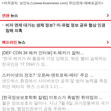
<저작권자: 보안뉴스(
www.boannews.com
) 무단전재-재배포금지>
연관
뉴스
비자 면제 대가는 생체 정보? 미-유럽 정보 공유 협상 인권
침해 의혹
헤드라인
뉴스
[DEF CON 34 해커 인터뷰] K-해커가 잘하...
“한국 해커가 AI 활용에 가장 강해요. 뭐든 빨리 습득하는
한국인은 ‘IT DNA’가 있...
스카이넷의 전조? ‘오픈AI-앤트로픽-메타’ 주요 ...
샌드박스 환경에서 사이버보안 공격 및 방어 능력을 측정
하던 메타의 ‘뮤즈 스파크 1.1’(...
[한국정보보호학회 칼럼] 미토스가 촉발한 취약점의 ...
월은 정보보호의 달이다. 지난 7월 8일 과기정통부와 국가
정보원, 행정안전부가 공동 주최하...