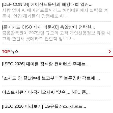
[DEF CON 34] 에이전트들만의 해킹대회 열린...
사람 없이 AI 에이전트들끼리도 해킹대회에서 실력을 겨
룬다. 인간 해커들의 경쟁에도 AI ...
[롯데카드 CISO 제재 파문-①] 총알받이 전락한...
금융감독원이 297만명 규모의 고객 개인신용정보 유출 사
고와 관련해 롯데카드 전현직 정보보...
TOP
뉴스
[ISEC 2026] 대미를 장식할 컨퍼런스 주제는...
“조사도 안 끝났는데 보고부터?” 불투명한 팩트에 ...
이스트시큐리티-퓨리오사AI ‘맞손’... NPU 품...
[ISEC 2026 미리보기] LG유플러스, 제로트...