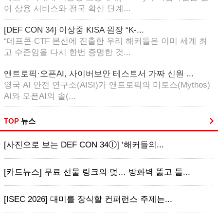
어 상용 서비스와 전국 확산 단계...
[DEF CON 34] 이상중 KISA 원장 “K-...
“데프콘 CTF 본선에 진출한 우리 해커들은 이미 세계 최
고 수준임을 다시 한번 증명한 것...
앤트로픽·오픈AI, 사이버보안 테스트서 가짜 신원 ...
영국 AI 안전 연구소(AISI)가 앤트로픽의 미토스(Mythos)
AI와 오픈AI의 솔(...
TOP
뉴스
[사진으로 보는 DEF CON 34ⓛ] ‘해커들의...
[카드뉴스] 무료 선물 링크의 덫… 방화벽 뚫고 들...
[ISEC 2026] 대미를 장식할 컨퍼런스 주제는...