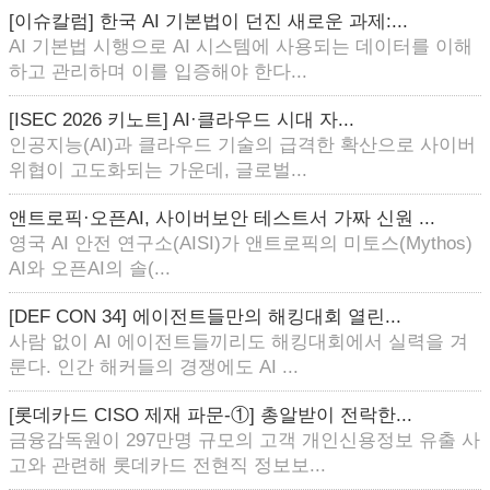
[이슈칼럼] 한국 AI 기본법이 던진 새로운 과제:...
AI 기본법 시행으로 AI 시스템에 사용되는 데이터를 이해
하고 관리하며 이를 입증해야 한다...
[ISEC 2026 키노트] AI·클라우드 시대 자...
인공지능(AI)과 클라우드 기술의 급격한 확산으로 사이버
위협이 고도화되는 가운데, 글로벌...
앤트로픽·오픈AI, 사이버보안 테스트서 가짜 신원 ...
영국 AI 안전 연구소(AISI)가 앤트로픽의 미토스(Mythos)
AI와 오픈AI의 솔(...
[DEF CON 34] 에이전트들만의 해킹대회 열린...
사람 없이 AI 에이전트들끼리도 해킹대회에서 실력을 겨
룬다. 인간 해커들의 경쟁에도 AI ...
[롯데카드 CISO 제재 파문-①] 총알받이 전락한...
금융감독원이 297만명 규모의 고객 개인신용정보 유출 사
고와 관련해 롯데카드 전현직 정보보...