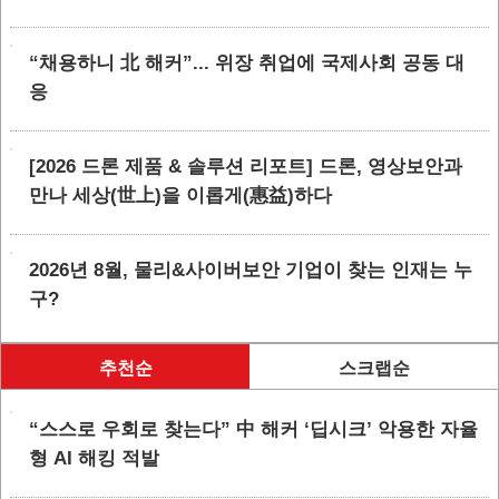
“채용하니 北 해커”... 위장 취업에 국제사회 공동 대
응
[2026 드론 제품 & 솔루션 리포트] 드론, 영상보안과
만나 세상(世上)을 이롭게(惠益)하다
2026년 8월, 물리&사이버보안 기업이 찾는 인재는 누
구?
추천순
스크랩순
“스스로 우회로 찾는다” 中 해커 ‘딥시크’ 악용한 자율
형 AI 해킹 적발