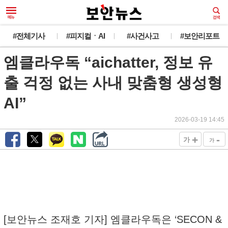
#전체기사
#피지컬ㆍAI
#사건사고
#보안리포트
엠클라우독 “aichatter, 정보 유
출 걱정 없는 사내 맞춤형 생성형
AI”
2026-03-19 14:45
+
-
가
가
[보안뉴스 조재호 기자] 엠클라우독은 ‘SECON &