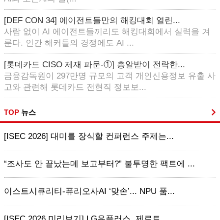
[DEF CON 34] 에이전트들만의 해킹대회 열린...
사람 없이 AI 에이전트들끼리도 해킹대회에서 실력을 겨
룬다. 인간 해커들의 경쟁에도 AI ...
[롯데카드 CISO 제재 파문-①] 총알받이 전락한...
금융감독원이 297만명 규모의 고객 개인신용정보 유출 사
고와 관련해 롯데카드 전현직 정보보...
TOP
뉴스
[ISEC 2026] 대미를 장식할 컨퍼런스 주제는...
“조사도 안 끝났는데 보고부터?” 불투명한 팩트에 ...
이스트시큐리티-퓨리오사AI ‘맞손’... NPU 품...
[ISEC 2026 미리보기] LG유플러스, 제로트...