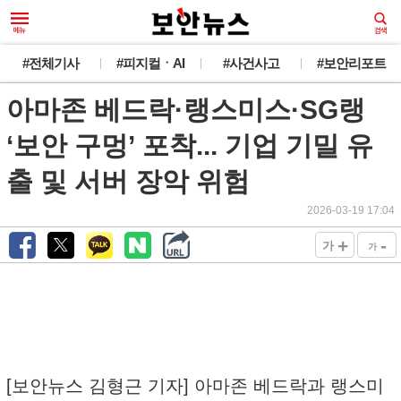
#전체기사
#피지컬ㆍAI
#사건사고
#보안리포트
아마존 베드락·랭스미스·SG랭
‘보안 구멍’ 포착... 기업 기밀 유
출 및 서버 장악 위험
2026-03-19 17:04
+
-
가
가
[보안뉴스 김형근 기자] 아마존 베드락과 랭스미