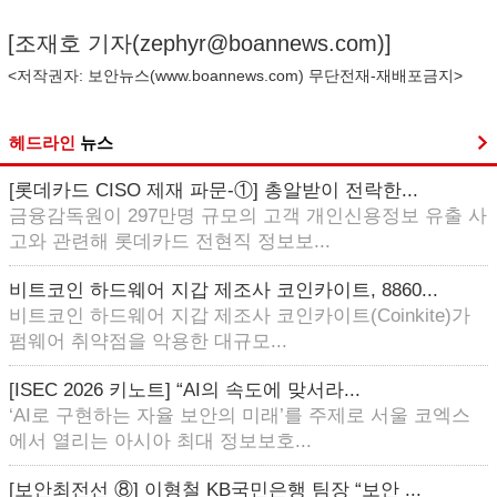
[조재호 기자(
zephyr@boannews.com
)]
<저작권자: 보안뉴스(
www.boannews.com
) 무단전재-재배포금지>
헤드라인
뉴스
[롯데카드 CISO 제재 파문-①] 총알받이 전락한...
금융감독원이 297만명 규모의 고객 개인신용정보 유출 사
고와 관련해 롯데카드 전현직 정보보...
비트코인 하드웨어 지갑 제조사 코인카이트, 8860...
비트코인 하드웨어 지갑 제조사 코인카이트(Coinkite)가
펌웨어 취약점을 악용한 대규모...
[ISEC 2026 키노트] “AI의 속도에 맞서라...
‘AI로 구현하는 자율 보안의 미래’를 주제로 서울 코엑스
에서 열리는 아시아 최대 정보보호...
[보안최전선 ⑧] 이형철 KB국민은행 팀장 “보안 ...