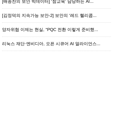
[배종찬의 보안 빅데이터] ‘참교육’ 담당하는 AI...
[김정덕의 지속가능 보안-2] 보안의 ‘레드 헬리콥...
양자위협 이제는 현실, “PQC 전환 이렇게 준비했...
리눅스 재단·엔비디아, 오픈 시큐어 AI 얼라이언스...