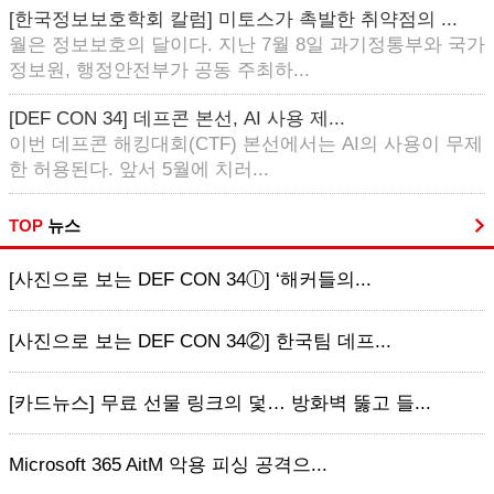
[한국정보보호학회 칼럼] 미토스가 촉발한 취약점의 ...
월은 정보보호의 달이다. 지난 7월 8일 과기정통부와 국가
정보원, 행정안전부가 공동 주최하...
[DEF CON 34] 데프콘 본선, AI 사용 제...
이번 데프콘 해킹대회(CTF) 본선에서는 AI의 사용이 무제
한 허용된다. 앞서 5월에 치러...
TOP
뉴스
[사진으로 보는 DEF CON 34ⓛ] ‘해커들의...
[사진으로 보는 DEF CON 34②] 한국팀 데프...
[카드뉴스] 무료 선물 링크의 덫… 방화벽 뚫고 들...
Microsoft 365 AitM 악용 피싱 공격으...