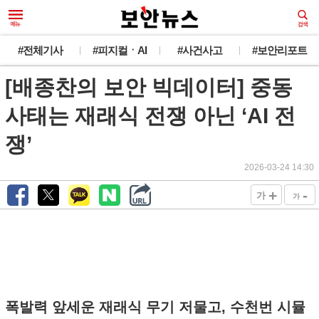
#전체기사
#피지컬ㆍAI
#사건사고
#보안리포트
[배종찬의 보안 빅데이터] 중동
사태는 재래식 전쟁 아닌 ‘AI 전
쟁’
2026-03-24 14:30
+
-
가
가
폭발력 앞세운 재래식 무기 저물고, 수천번 시뮬