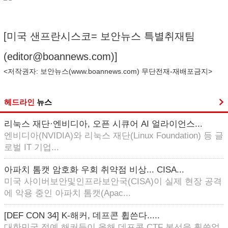
[미국 샌프란시스코= 보안뉴스 특별취재팀
(
editor@boannews.com
)]
<저작권자: 보안뉴스(
www.boannews.com
) 무단전재-재배포금지>
헤드라인
뉴스
리눅스 재단·엔비디아, 오픈 시큐어 AI 얼라이언스...
엔비디아(NVIDIA)와 리눅스 재단(Linux Foundation) 등 글
로벌 IT 기업...
아파치 톰캣 암호화 우회 취약점 비상... CISA...
미국 사이버보안및인프라보안국(CISA)이 실제 현장 공격
에 악용 중인 아파치 톰캣(Apac...
[DEF CON 34] K-해커, 데프콘 휩쓴다.....
대한민국 정예 해커들이 올해 데프콘 CTF 본선을 휩쓸었