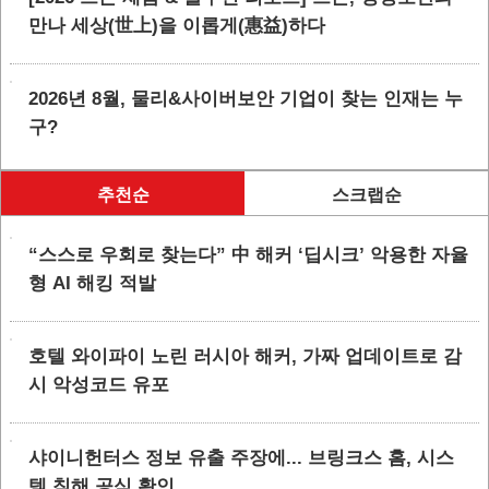
만나 세상(世上)을 이롭게(惠益)하다
2026년 8월, 물리&사이버보안 기업이 찾는 인재는 누
구?
추천순
스크랩순
“스스로 우회로 찾는다” 中 해커 ‘딥시크’ 악용한 자율
형 AI 해킹 적발
호텔 와이파이 노린 러시아 해커, 가짜 업데이트로 감
시 악성코드 유포
샤이니헌터스 정보 유출 주장에... 브링크스 홈, 시스
템 침해 공식 확인