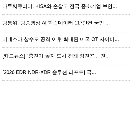
나루씨큐리티, KISA와 손잡고 전국 중소기업 보안...
방통위, 방송영상 AI 학습데이터 117만건 국민 ...
미네소타 상수도 공격 이후 확대된 미국 OT 사이버...
[카드뉴스] “충전기 꽂자 도시 전체 정전?”… 전...
[2026 EDR·NDR·XDR 솔루션 리포트] 국...