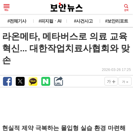
#전체기사
#피지컬ㆍAI
#사건사고
#보안리포트
라온메타, 메타버스로 의료 교육
혁신... 대한작업치료사협회와 맞
손
2026-03-26 17:25
+
-
가
가
현실적 제약 극복하는 몰입형 실습 환경 마련해