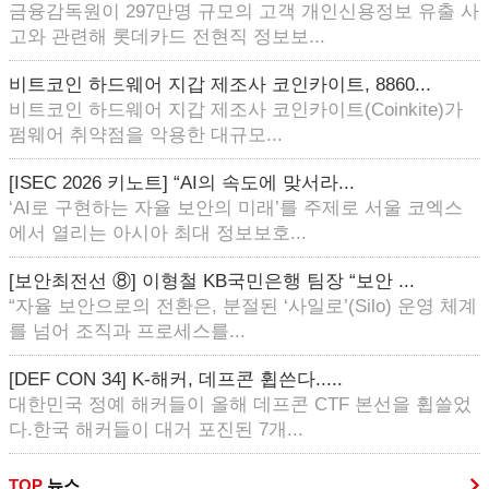
금융감독원이 297만명 규모의 고객 개인신용정보 유출 사
고와 관련해 롯데카드 전현직 정보보...
비트코인 하드웨어 지갑 제조사 코인카이트, 8860...
비트코인 하드웨어 지갑 제조사 코인카이트(Coinkite)가
펌웨어 취약점을 악용한 대규모...
[ISEC 2026 키노트] “AI의 속도에 맞서라...
‘AI로 구현하는 자율 보안의 미래’를 주제로 서울 코엑스
에서 열리는 아시아 최대 정보보호...
[보안최전선 ⑧] 이형철 KB국민은행 팀장 “보안 ...
“자율 보안으로의 전환은, 분절된 ‘사일로’(Silo) 운영 체계
를 넘어 조직과 프로세스를...
[DEF CON 34] K-해커, 데프콘 휩쓴다.....
대한민국 정예 해커들이 올해 데프콘 CTF 본선을 휩쓸었
다.한국 해커들이 대거 포진된 7개...
TOP
뉴스