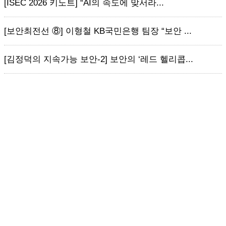
[ISEC 2026 키노트] “AI의 속도에 맞서라...
[보안최전선 ⑧] 이형철 KB국민은행 팀장 “보안 ...
[김정덕의 지속가능 보안-2] 보안의 ‘레드 헬리콥...