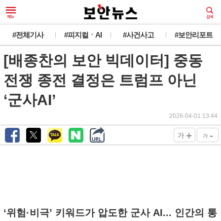
#전체기사
#피지컬ㆍAI
#사건사고
#보안리포트
[배종찬의 보안 빅데이터] 중동
전쟁 종전 결정은 트럼프 아닌
‘군사AI’
2026-04-01 13:44
+
-
가
가
‘위험·비극’ 키워드가 압도한 군사 AI... 인간의 통