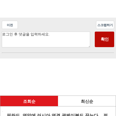
이전
스크랩하기
조회순
최신순
핀란드, 연말에 러시아 연결 광케이블도 끊는다... 전