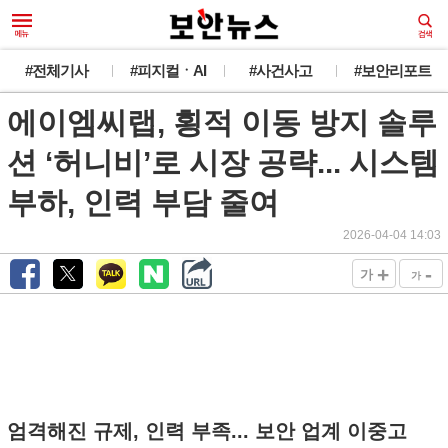
#전체기사
#피지컬ㆍAI
#사건사고
#보안리포트
에이엠씨랩, 횡적 이동 방지 솔루
션 ‘허니비’로 시장 공략... 시스템
부하, 인력 부담 줄여
2026-04-04 14:03
+
-
가
가
엄격해진 규제, 인력 부족... 보안 업계 이중고