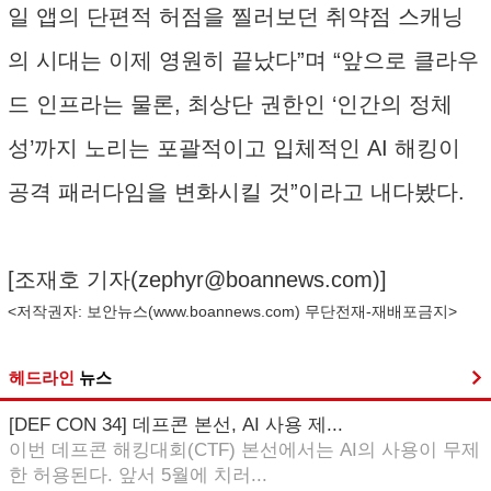
일 앱의 단편적 허점을 찔러보던 취약점 스캐닝
의 시대는 이제 영원히 끝났다”며 “앞으로 클라우
드 인프라는 물론, 최상단 권한인 ‘인간의 정체
성’까지 노리는 포괄적이고 입체적인 AI 해킹이
공격 패러다임을 변화시킬 것”이라고 내다봤다.
[조재호 기자(
zephyr@boannews.com
)]
<저작권자: 보안뉴스(
www.boannews.com
) 무단전재-재배포금지>
헤드라인
뉴스
[DEF CON 34] 데프콘 본선, AI 사용 제...
이번 데프콘 해킹대회(CTF) 본선에서는 AI의 사용이 무제
한 허용된다. 앞서 5월에 치러...