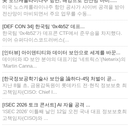
美 노스캐롤라이나주 항만, 해킹으로 전산망 마비.....
미국 노스캐롤라이나주 항만 공사가 사이버 공격을 받아
전산망이 마비되면서 주요 업무를 수동...
[DEF CON 34] 한국팀 ‘0x4b52’ 데프...
한국팀 ‘0x4b52’가 데프콘 CTF에서 준우승을 차지했다.
이어 슈퍼다이스코드러버스(...
[인터뷰] 아이덴티티와 데이터 보안으로 세계를 바꾼...
데이터와 ID 보안 분야의 대표기업 ‘네트릭스’(Netwrix)의
‘Martin Canna...
[한국정보공학기술사 보안을 論하다-45] 처벌이 곧...
지난 8월 초, 금융감독원이 롯데카드 전·현직 정보보호 최
고책임자(CISO: Chief I...
[ISEC 2026 토크 콘서트] AI 자율 공격 ...
‘ISEC 2026’ 이틀째 날인 12일 오전 국내 대표 정보보호최
고책임자(CISO)와 ...