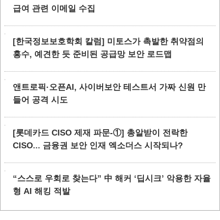
급여 관련 이메일 수집
[한국정보보호학회 칼럼] 미토스가 촉발한 취약점의
홍수, 예견한 듯 준비된 공급망 보안 로드맵
앤트로픽·오픈AI, 사이버보안 테스트서 가짜 신원 만
들어 공격 시도
[롯데카드 CISO 제재 파문-①] 총알받이 전락한
CISO... 금융권 보안 인재 엑소더스 시작되나?
“스스로 우회로 찾는다” 中 해커 ‘딥시크’ 악용한 자율
형 AI 해킹 적발