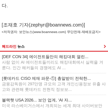
다.
[조재호 기자(
zephyr@boannews.com
)]
<저작권자: 보안뉴스(
www.boannews.com
) 무단전재-재배포금지>
헤드라인
뉴스
[DEF CON 34] 에이전트들만의 해킹대회 열린...
사람 없이 AI 에이전트들끼리도 해킹대회에서 실력을 겨
룬다. 인간 해커들의 경쟁에도 AI ...
[롯데카드 CISO 제재 파문-①] 총알받이 전락한...
금융감독원이 297만명 규모의 고객 개인신용정보 유출 사
고와 관련해 롯데카드 전현직 정보보...
블랙햇 USA 2026... 보안 업계, ‘AI 자...
미국 라스베이거스에서 개최되는 세계 최대 사이버보안