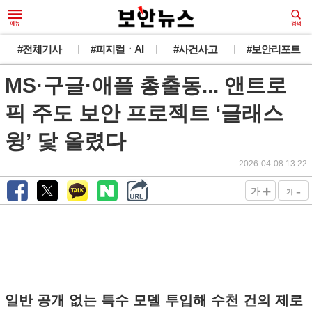
#전체기사
#피지컬ㆍAI
#사건사고
#보안리포트
MS·구글·애플 총출동... 앤트로
픽 주도 보안 프로젝트 ‘글래스
윙’ 닻 올렸다
2026-04-08 13:22
+
-
가
가
일반 공개 없는 특수 모델 투입해 수천 건의 제로