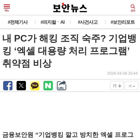
#전체기사
#피지컬ㆍAI
#사건사고
#보안리포트
내 PC가 해킹 조직 숙주? 기업뱅
킹 ‘엑셀 대용량 처리 프로그램’
취약점 비상
2026-04-08 20:44
+
-
가
가
금융보안원 “기업뱅킹 깔고 방치한 엑셀 프로그