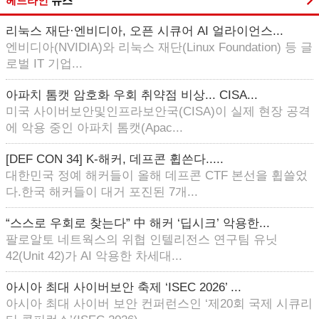
헤드라인
뉴스
리눅스 재단·엔비디아, 오픈 시큐어 AI 얼라이언스...
엔비디아(NVIDIA)와 리눅스 재단(Linux Foundation) 등 글
로벌 IT 기업...
아파치 톰캣 암호화 우회 취약점 비상... CISA...
미국 사이버보안및인프라보안국(CISA)이 실제 현장 공격
에 악용 중인 아파치 톰캣(Apac...
[DEF CON 34] K-해커, 데프콘 휩쓴다.....
대한민국 정예 해커들이 올해 데프콘 CTF 본선을 휩쓸었
다.한국 해커들이 대거 포진된 7개...
“스스로 우회로 찾는다” 中 해커 ‘딥시크’ 악용한...
팔로알토 네트웍스의 위협 인텔리전스 연구팀 유닛
42(Unit 42)가 AI 악용한 차세대...
아시아 최대 사이버보안 축제 ‘ISEC 2026’ ...
아시아 최대 사이버 보안 컨퍼런스인 ‘제20회 국제 시큐리