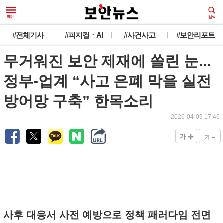
#전체기사
#피지컬ㆍAI
#사건사고
#보안리포트
무거워진 보안 제재에 쏠린 눈...
정부-업계 “사고 은폐 막을 실전
방어망 구축” 한목소리
2026-04-09 17:46
+
-
가
가
사후 대응서 사전 예방으로 정책 패러다임 전면