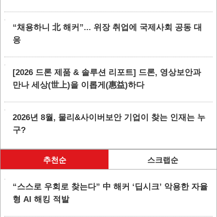
“채용하니 北 해커”... 위장 취업에 국제사회 공동 대
응
[2026 드론 제품 & 솔루션 리포트] 드론, 영상보안과
만나 세상(世上)을 이롭게(惠益)하다
2026년 8월, 물리&사이버보안 기업이 찾는 인재는 누
구?
추천순
스크랩순
“스스로 우회로 찾는다” 中 해커 ‘딥시크’ 악용한 자율
형 AI 해킹 적발