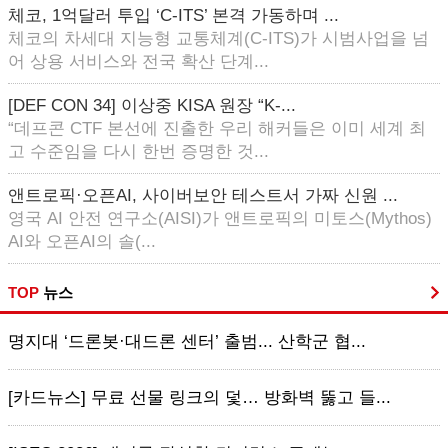
체코, 1억달러 투입 ‘C-ITS’ 본격 가동하며 ...
체코의 차세대 지능형 교통체계(C-ITS)가 시범사업을 넘
어 상용 서비스와 전국 확산 단계...
[DEF CON 34] 이상중 KISA 원장 “K-...
“데프콘 CTF 본선에 진출한 우리 해커들은 이미 세계 최
고 수준임을 다시 한번 증명한 것...
앤트로픽·오픈AI, 사이버보안 테스트서 가짜 신원 ...
영국 AI 안전 연구소(AISI)가 앤트로픽의 미토스(Mythos)
AI와 오픈AI의 솔(...
TOP
뉴스
명지대 ‘드론봇·대드론 센터’ 출범... 산학군 협...
[카드뉴스] 무료 선물 링크의 덫… 방화벽 뚫고 들...