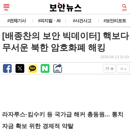
#전체기사
#피지컬ㆍAI
#사건사고
#보안리포트
[배종찬의 보안 빅데이터] 핵보다
무서운 북한 암호화폐 해킹
2026-04-13 15:43
+
-
가
가
라자루스·킴수키 등 국가급 해커 총동원... 통치
자금 확보 위한 경제적 약탈