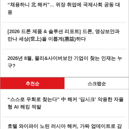
“채용하니 北 해커”... 위장 취업에 국제사회 공동 대
응
[2026 드론 제품 & 솔루션 리포트] 드론, 영상보안과
만나 세상(世上)을 이롭게(惠益)하다
2026년 8월, 물리&사이버보안 기업이 찾는 인재는 누
구?
추천순
스크랩순
“스스로 우회로 찾는다” 中 해커 ‘딥시크’ 악용한 자율
형 AI 해킹 적발
호텔 와이파이 노린 러시아 해커, 가짜 업데이트로 감