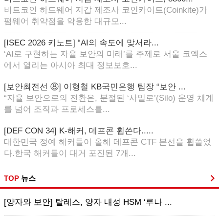
비트코인 하드웨어 지갑 제조사 코인카이트(Coinkite)가
펌웨어 취약점을 악용한 대규모...
[ISEC 2026 키노트] “AI의 속도에 맞서라...
‘AI로 구현하는 자율 보안의 미래’를 주제로 서울 코엑스
에서 열리는 아시아 최대 정보보호...
[보안최전선 ⑧] 이형철 KB국민은행 팀장 “보안 ...
“자율 보안으로의 전환은, 분절된 ‘사일로’(Silo) 운영 체계
를 넘어 조직과 프로세스를...
[DEF CON 34] K-해커, 데프콘 휩쓴다.....
대한민국 정예 해커들이 올해 데프콘 CTF 본선을 휩쓸었
다.한국 해커들이 대거 포진된 7개...
TOP
뉴스
[양자와 보안] 탈레스, 양자 내성 HSM ‘루나 ...