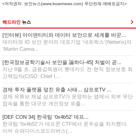
<저작권자: 보안뉴스(
www.boannews.com
) 무단전재-재배포금지>
헤드라인
뉴스
[인터뷰] 아이덴티티와 데이터 보안으로 세계를 바꾼...
데이터와 ID 보안 분야의 대표기업 ‘네트릭스’(Netwrix)의
‘Martin Canna...
[한국정보공학기술사 보안을 論하다-45] 처벌이 곧...
지난 8월 초, 금융감독원이 롯데카드 전·현직 정보보호 최
고책임자(CISO: Chief I...
경제·투자 플랫폼 덮친 유출 사태... 삼프로TV ...
경제 유튜브 채널 삼프로TV가 운영하는 앱에서 외부 무단
접속을 통한 대규모 개인정보 유출...
[DEF CON 34] 한국팀 ‘0x4b52’ 데프...
한국팀 ‘0x4b52’가 데프콘 CTF에서 준우승을 차지했다.
이어 슈퍼다이스코드러버스(...