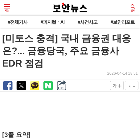
#전체기사
#피지컬ㆍAI
#사건사고
#보안리포트
[미토스 충격] 국내 금융권 대응
은?... 금융당국, 주요 금융사
EDR 점검
2026-04-14 18:51
+
-
가
가
[3줄 요약]