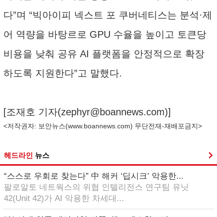
다”며 “빅아이피 넥스트 포 쿠버네티스는 분석·제
어 역량을 바탕르로 GPU 수율을 높이고 토큰당
비용을 낮춰 공유 AI 플랫폼을 안정적으로 확장
하도록 지원한다”고 말했다.
[조재호 기자(
zephyr@boannews.com
)]
<저작권자: 보안뉴스(
www.boannews.com
) 무단전재-재배포금지>
헤드라인
뉴스
“스스로 우회로 찾는다” 中 해커 ‘딥시크’ 악용한...
팔로알토 네트웍스의 위협 인텔리전스 연구팀 유닛
42(Unit 42)가 AI 악용한 차세대...