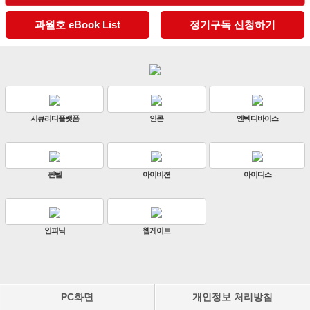
과월호 eBook List
정기구독 신청하기
시큐리티플랫폼
인콘
엔텍디바이스
핀텔
아이비젼
아이디스
인피닉
웹게이트
PC화면
개인정보 처리방침