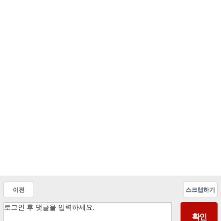
이전
스크랩하기