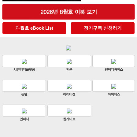
과월호 eBook List
정기구독 신청하기
스
판빌코리아
하이크비전
한화비전
ZKTeco
비엔에스테크
엔토스정보통신
원우이엔지
지인테크
에스엠시스템즈