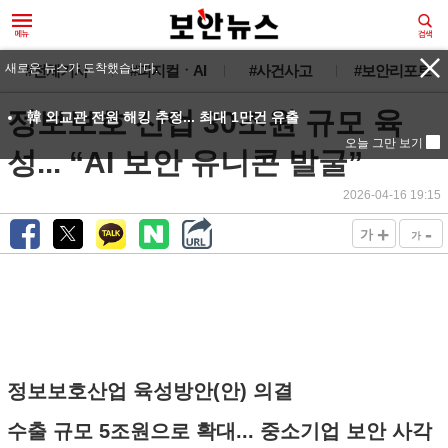
#전체기사
#피지컬ㆍAI
#사건사고
#보안리포트
정보보호 산업 30조원 규모 육
성... “AI 보안 유니콘 발굴”
2026-04-16 19:15
+
-
가
가
정보보호산업 육성방안(안) 의결
수출 규모 5조원으로 확대... 중소기업 보안 사각